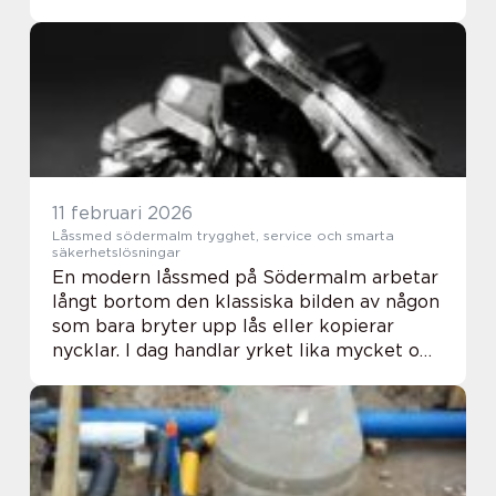
ärende. En professionell Frisör Linköping
hjälper inte bara till med sax och färg,...
11 februari 2026
Låssmed södermalm trygghet, service och smarta
säkerhetslösningar
En modern låssmed på Södermalm arbetar
långt bortom den klassiska bilden av någon
som bara bryter upp lås eller kopierar
nycklar. I dag handlar yrket lika mycket om
trygghet, riskbedömning och smart teknik.
För privatpersoner, bostadsrättsföreningar
...