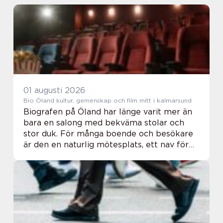
01 augusti 2026
Bio Öland kultur, gemenskap och film mitt i kalmarsund
Biografen på Öland har länge varit mer än
bara en salong med bekväma stolar och
stor duk. För många boende och besökare
är den en naturlig mötesplats, ett nav för
kultur, samtal och gemenskap. I en tid där
streamingtjänster dominerar vardagen
fortsät...