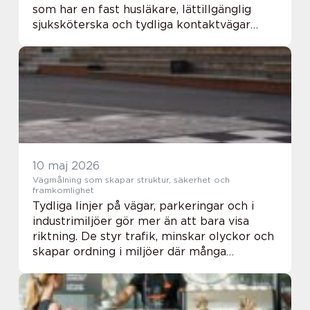
som har en fast husläkare, lättillgänglig
sjuksköterska och tydliga kontaktvägar
söker hjälp i tid, får bättre uppföljning och
slipper mycket onödig oro. I en ...
10 maj 2026
Vägmålning som skapar struktur, säkerhet och
framkomlighet
Tydliga linjer på vägar, parkeringar och i
industrimiljöer gör mer än att bara visa
riktning. De styr trafik, minskar olyckor och
skapar ordning i miljöer där många
människor och fordon rör sig samtidigt.
Genomtänkt vägmålning är en enkel åtgärd
som ...