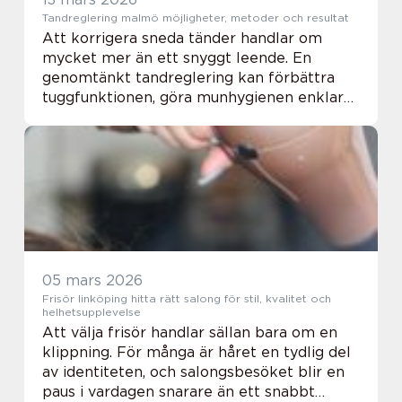
Tandreglering malmö möjligheter, metoder och resultat
Att korrigera sneda tänder handlar om
mycket mer än ett snyggt leende. En
genomtänkt tandreglering kan förbättra
tuggfunktionen, göra munhygienen enklare
och minska risken för framtida problem
som slitage eller käkbesvär. I en stad som
Malmö, där båd...
05 mars 2026
Frisör linköping hitta rätt salong för stil, kvalitet och
helhetsupplevelse
Att välja frisör handlar sällan bara om en
klippning. För många är håret en tydlig del
av identiteten, och salongsbesöket blir en
paus i vardagen snarare än ett snabbt