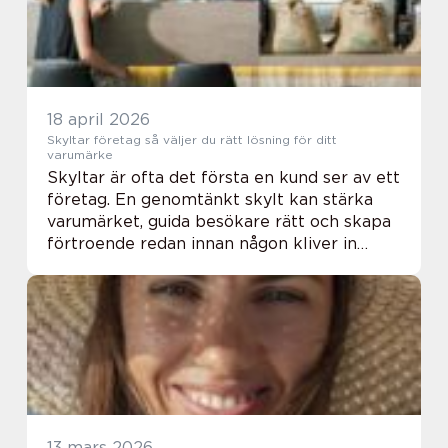
18 april 2026
Skyltar företag så väljer du rätt lösning för ditt
varumärke
Skyltar är ofta det första en kund ser av ett
företag. En genomtänkt skylt kan stärka
varumärket, guida besökare rätt och skapa
förtroende redan innan någon kliver in
genom dörren. När företag planerar sin
visuella kommunikation hamnar skyltar
företa...
13 mars 2026