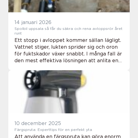
14 januari 2026
Spolbil uppsala så får du säkra och rena avloppsrör året
runt
Ett stopp i avloppet kommer sällan lägligt.
Vattnet stiger, lukten sprider sig och oron
för fuktskador växer snabbt. I många fall är
den mest effektiva lösningen att anlita en
spolbil Uppsala. Med högtrycksspolning
rensas rören skonsamt, grundligt oc...
10 december 2025
Färgspruta: Experttips för en perfekt yta
Att använda en färgspruta kan göra enorm