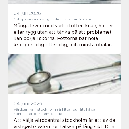
04 juli 2026
Ortopediska sulor grunden för smärtfria steg
Många lever med värk i fötter, knän, höfter
eller rygg utan att tänka på att problemet
kan börja i skorna. Fötterna bär hela
kroppen, dag efter dag, och minsta obalans
där kan sprida sig uppåt. Rätt fotstöd kan
därför göra stor skillnad, både för var...
04 juni 2026
Vårdcentral i stockholm så hittar du rätt hälsa,
kontinuitet och bemötande
Att välja vårdcentral stockholm är ett av de
viktigaste valen för hälsan på lång sikt. Den