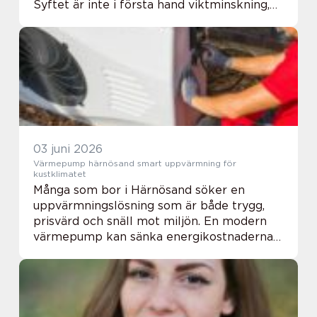
Syftet är inte i första hand viktminskning,
utan att återställa form och funktion efter
till exempel graviditeter eller stor vikt...
03 juni 2026
Värmepump härnösand smart uppvärmning för
kustklimatet
Många som bor i Härnösand söker en
uppvärmningslösning som är både trygg,
prisvärd och snäll mot miljön. En modern
värmepump kan sänka energikostnaderna
kraftigt samtidigt som inomhusklimatet blir
jämnare och mer behagligt året runt. För
kuststaden H...