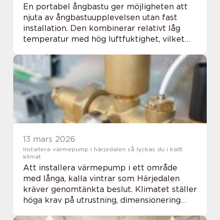
En portabel ångbastu ger möjligheten att
njuta av ångbastuupplevelsen utan fast
installation. Den kombinerar relativt låg
temperatur med hög luftfuktighet, vilket
skapar intensiv värme och svettning
samtidigt som krop...
13 mars 2026
Installera värmepump i härjedalen så lyckas du i kallt
klimat
Att installera värmepump i ett område
med långa, kalla vintrar som Härjedalen
kräver genomtänkta beslut. Klimatet ställer
höga krav på utrustning, dimensionering
och installation. Samtidigt finns stora