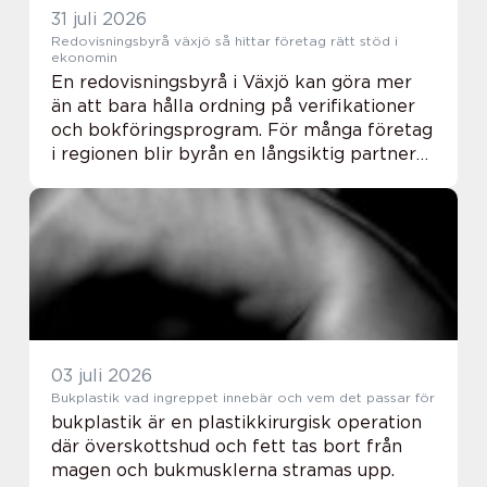
31 juli 2026
Redovisningsbyrå växjö så hittar företag rätt stöd i
ekonomin
En redovisningsbyrå i Växjö kan göra mer
än att bara hålla ordning på verifikationer
och bokföringsprogram. För många företag
i regionen blir byrån en långsiktig partner
som frigör tid, minskar risker och bidrar
med trygghet i vardagen. När lagkraven...
03 juli 2026
Bukplastik vad ingreppet innebär och vem det passar för
bukplastik är en plastikkirurgisk operation
där överskottshud och fett tas bort från
magen och bukmusklerna stramas upp.