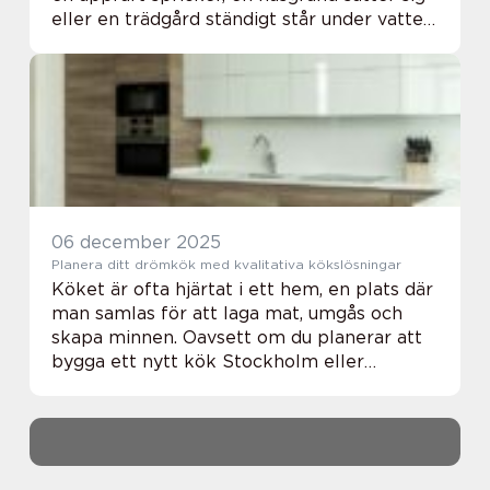
eller en trädgård ständigt står under vatten
beror problemen ofta på brister i
förberedande markarbete. I en stad som
Vä...
06 december 2025
Planera ditt drömkök med kvalitativa kökslösningar
Köket är ofta hjärtat i ett hem, en plats där
man samlas för att laga mat, umgås och
skapa minnen. Oavsett om du planerar att
bygga ett nytt kök Stockholm eller
renovera det befintliga, är det viktigt att ha
e...