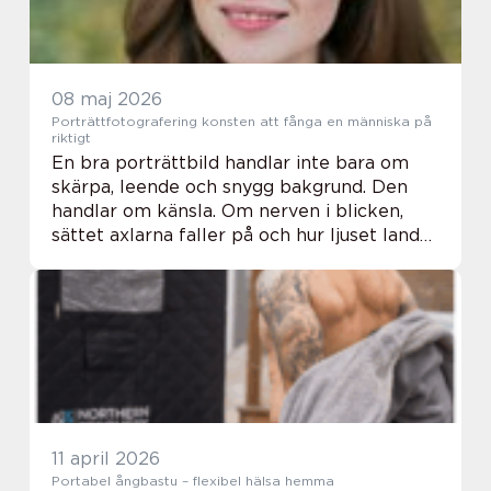
08 maj 2026
Porträttfotografering konsten att fånga en människa på
riktigt
En bra porträttbild handlar inte bara om
skärpa, leende och snygg bakgrund. Den
handlar om känsla. Om nerven i blicken,
sättet axlarna faller på och hur ljuset landar
i ansiktet. porträttfotografering är därför
mer än en teknisk övning det är ett sam...
11 april 2026
Portabel ångbastu – flexibel hälsa hemma