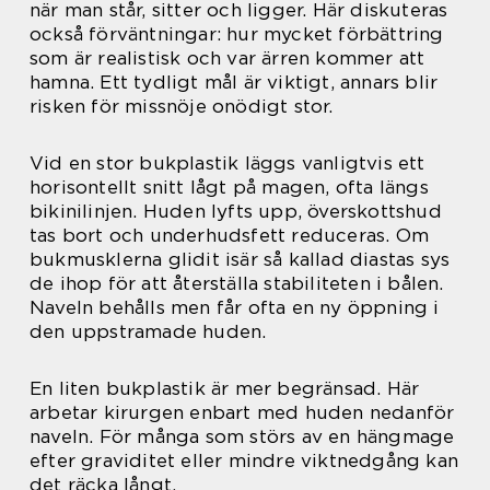
när man står, sitter och ligger. Här diskuteras
också förväntningar: hur mycket förbättring
som är realistisk och var ärren kommer att
hamna. Ett tydligt mål är viktigt, annars blir
risken för missnöje onödigt stor.
Vid en stor bukplastik läggs vanligtvis ett
horisontellt snitt lågt på magen, ofta längs
bikinilinjen. Huden lyfts upp, överskottshud
tas bort och underhudsfett reduceras. Om
bukmusklerna glidit isär så kallad diastas sys
de ihop för att återställa stabiliteten i bålen.
Naveln behålls men får ofta en ny öppning i
den uppstramade huden.
En liten bukplastik är mer begränsad. Här
arbetar kirurgen enbart med huden nedanför
naveln. För många som störs av en hängmage
efter graviditet eller mindre viktnedgång kan
det räcka långt.