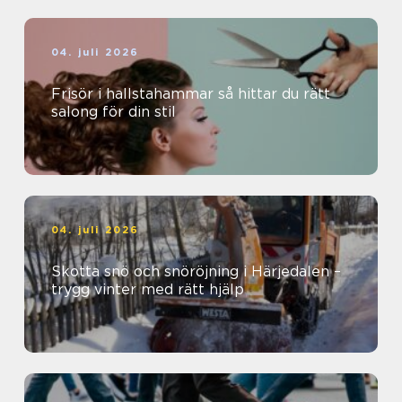
04. juli 2026
Frisör i hallstahammar så hittar du rätt
salong för din stil
04. juli 2026
Skotta snö och snöröjning i Härjedalen –
trygg vinter med rätt hjälp