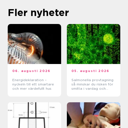
Fler nyheter
06. augusti 2026
05. augusti 2026
Energideklaration –
Salmonella provtagning
nyckeln till ett smartare
så minskar du risken för
och mer värdefullt hus
smitta i vardag och
verksamhet