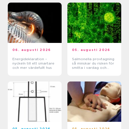
06. augusti 2026
05. augusti 2026
Energideklaration –
Salmonella provtagning
nyckeln till ett smartare
så minskar du risken för
och mer värdefullt hus
smitta i vardag och
verksamhet
05. augusti 2026
05. augusti 2026