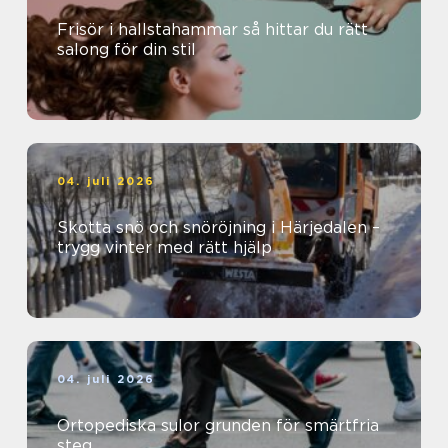
Frisör i hallstahammar så hittar du rätt
salong för din stil
04. juli 2026
Skotta snö och snöröjning i Härjedalen –
trygg vinter med rätt hjälp
04. juli 2026
Ortopediska sulor grunden för smärtfria
steg