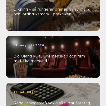
Dikning – så fungerar dränering av mark
och jordbruksmark i praktiken
01. augusti 2026
Bio Öland kultur, gemenskap och film
mitt i kalmarsund
31. juli 2026
Redovisningsbyrå växjö så hittar företag