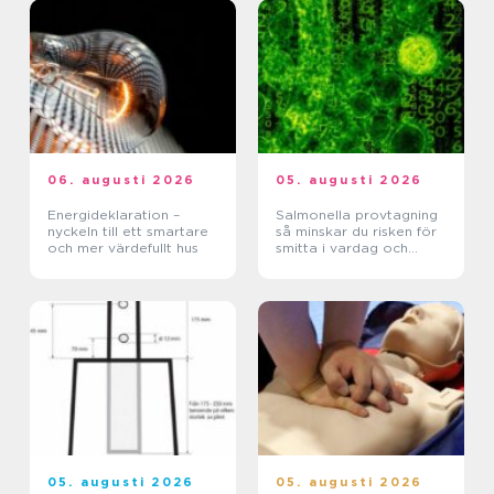
06. augusti 2026
05. augusti 2026
Energideklaration –
Salmonella provtagning
nyckeln till ett smartare
så minskar du risken för
och mer värdefullt hus
smitta i vardag och
verksamhet
05. augusti 2026
05. augusti 2026