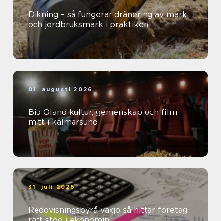
Dikning – så fungerar dränering av mark
och jordbruksmark i praktiken
01. augusti 2026
Bio Öland kultur, gemenskap och film
mitt i kalmarsund
31. juli 2026
Redovisningsbyrå växjö så hittar företag
rätt stöd i ekonomin