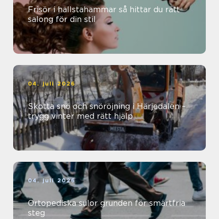
Frisör i hallstahammar så hittar du rätt
salong för din stil
04. juli 2026
Skotta snö och snöröjning i Härjedalen –
trygg vinter med rätt hjälp
04. juli 2026
Ortopediska sulor grunden för smärtfria
steg