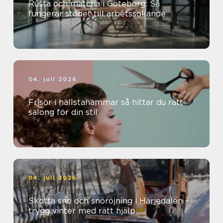
Rusta och matcha i Göteborg: Så
fungerar stödet till arbetssökande
04. juli 2026
Frisör i hallstahammar så hittar du rätt
salong för din stil
04. juli 2026
Skotta snö och snöröjning i Härjedalen –
trygg vinter med rätt hjälp