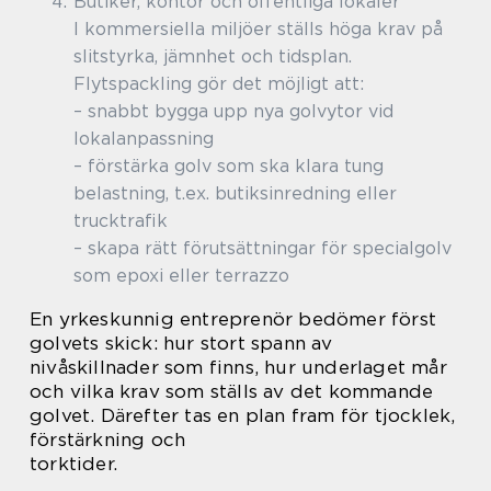
Butiker, kontor och offentliga lokaler
I kommersiella miljöer ställs höga krav på
slitstyrka, jämnhet och tidsplan.
Flytspackling gör det möjligt att:
– snabbt bygga upp nya golvytor vid
lokalanpassning
– förstärka golv som ska klara tung
belastning, t.ex. butiksinredning eller
trucktrafik
– skapa rätt förutsättningar för specialgolv
som epoxi eller terrazzo
En yrkeskunnig entreprenör bedömer först
golvets skick: hur stort spann av
nivåskillnader som finns, hur underlaget mår
och vilka krav som ställs av det kommande
golvet. Därefter tas en plan fram för tjocklek,
förstärkning och
torktider.