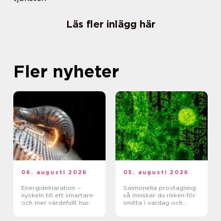
Läs fler inlägg här
Fler nyheter
06. augusti 2026
05. augusti 2026
Energideklaration –
Salmonella provtagning
nyckeln till ett smartare
så minskar du risken för
och mer värdefullt hus
smitta i vardag och
verksamhet