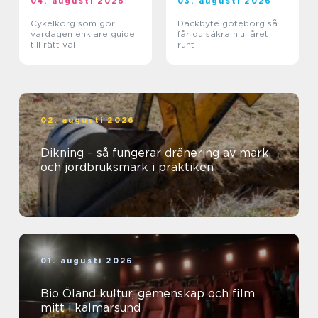
04. augusti 2026
03. augusti 2026
Cykelkorg som gör
Däckbyte göteborg så
vardagen enklare guide
får du säkra hjul året
till rätt val
runt
02. augusti 2026
Dikning – så fungerar dränering av mark
och jordbruksmark i praktiken
01. augusti 2026
Bio Öland kultur, gemenskap och film
mitt i kalmarsund