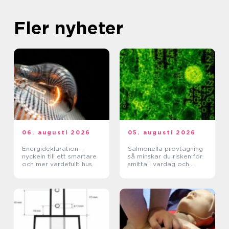
Fler nyheter
06. augusti 2026
05. augusti 2026
Energideklaration –
Salmonella provtagning
nyckeln till ett smartare
så minskar du risken för
och mer värdefullt hus
smitta i vardag och
verksamhet