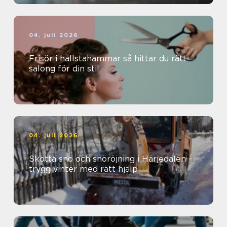
04. juli 2026
Frisör i hallstahammar så hittar du rätt
salong för din stil
04. juli 2026
Skotta snö och snöröjning i Härjedalen –
trygg vinter med rätt hjälp