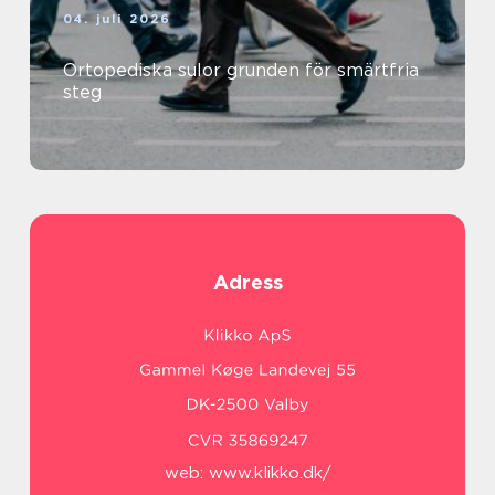
04. juli 2026
Ortopediska sulor grunden för smärtfria
steg
Adress
web:
www.klikko.dk/