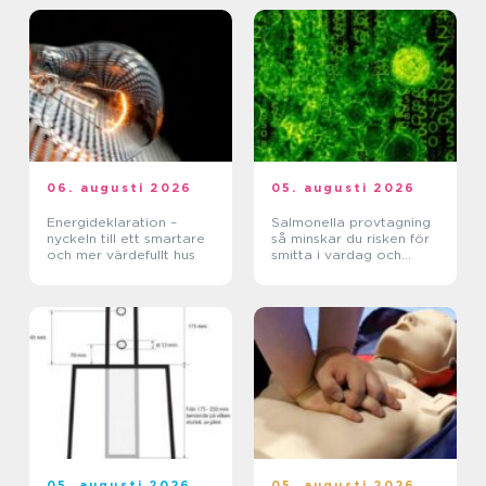
06. augusti 2026
05. augusti 2026
Energideklaration –
Salmonella provtagning
nyckeln till ett smartare
så minskar du risken för
och mer värdefullt hus
smitta i vardag och
verksamhet
05. augusti 2026
05. augusti 2026