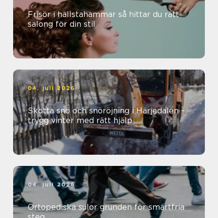
Frisör i hallstahammar så hittar du rätt
salong för din stil
04. juli 2026
Skotta snö och snöröjning i Härjedalen –
trygg vinter med rätt hjälp
04. juli 2026
Ortopediska sulor grunden för smärtfria
steg