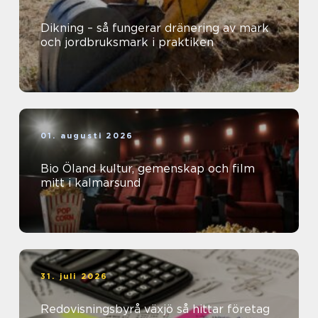
Dikning – så fungerar dränering av mark
och jordbruksmark i praktiken
01. augusti 2026
Bio Öland kultur, gemenskap och film
mitt i kalmarsund
31. juli 2026
Redovisningsbyrå växjö så hittar företag