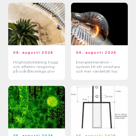
08. augusti 2026
06. augusti 2026
Höghöjdsstädning trygg
Energideklaration –
och effektiv rengöring
nyckeln till ett smartare
på svåråtkomliga ytor
och mer värdefullt hus
05. augusti 2026
05. augusti 2026