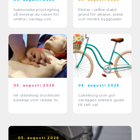
Salmonella provtagning
Plintar i skåne stabil
så minskar du risken för
grund för altaner, plank
smitta i vardag och
och mindre byggnader
verksamhet
05. augusti 2026
04. augusti 2026
Hlr utbildning stockholm
Cykelkorg som gör
kunskap som räddar liv
vardagen enklare guide
till rätt val
03. augusti 2026