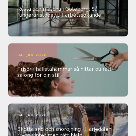
Rusta och matcha i Göteborg: Så
fungerar stödet till arbetssökande
04. juli 2026
Frisör i hallstahammar så hittar du rätt
salong för din stil
04. juli 2026
Skotta snö och snöröjning i Härjedalen –
trygg vinter med rätt hjälp