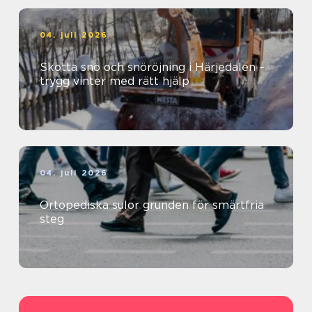
04. juli 2026
Skotta snö och snöröjning i Härjedalen –
trygg vinter med rätt hjälp
04. juli 2026
Ortopediska sulor grunden för smärtfria
steg