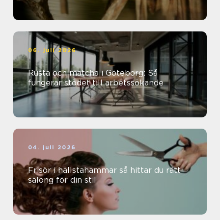
06. juli 2026
Rusta och matcha i Göteborg: Så
fungerar stödet till arbetssökande
04. juli 2026
Frisör i hallstahammar så hittar du rätt
salong för din stil