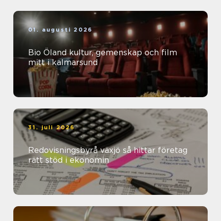
01. augusti 2026
Bio Öland kultur, gemenskap och film
mitt i kalmarsund
31. juli 2026
Redovisningsbyrå växjö så hittar företag
rätt stöd i ekonomin