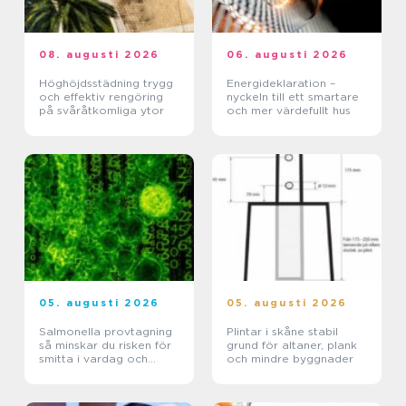
08. augusti 2026
06. augusti 2026
Höghöjdsstädning trygg
Energideklaration –
och effektiv rengöring
nyckeln till ett smartare
på svåråtkomliga ytor
och mer värdefullt hus
05. augusti 2026
05. augusti 2026
Salmonella provtagning
Plintar i skåne stabil
så minskar du risken för
grund för altaner, plank
smitta i vardag och
och mindre byggnader
verksamhet