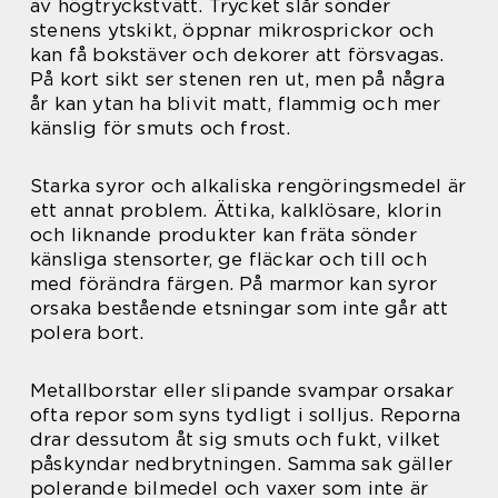
av högtryckstvätt. Trycket slår sönder
stenens ytskikt, öppnar mikrosprickor och
kan få bokstäver och dekorer att försvagas.
På kort sikt ser stenen ren ut, men på några
år kan ytan ha blivit matt, flammig och mer
känslig för smuts och frost.
Starka syror och alkaliska rengöringsmedel är
ett annat problem. Ättika, kalklösare, klorin
och liknande produkter kan fräta sönder
känsliga stensorter, ge fläckar och till och
med förändra färgen. På marmor kan syror
orsaka bestående etsningar som inte går att
polera bort.
Metallborstar eller slipande svampar orsakar
ofta repor som syns tydligt i solljus. Reporna
drar dessutom åt sig smuts och fukt, vilket
påskyndar nedbrytningen. Samma sak gäller
polerande bilmedel och vaxer som inte är