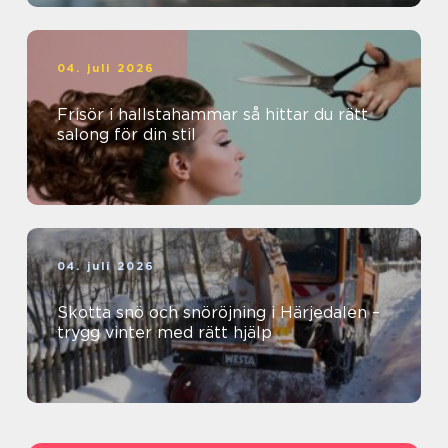
04. juli 2026
Frisör i hallstahammar så hittar du rätt
salong för din stil
04. juli 2026
Skotta snö och snöröjning i Härjedalen –
trygg vinter med rätt hjälp