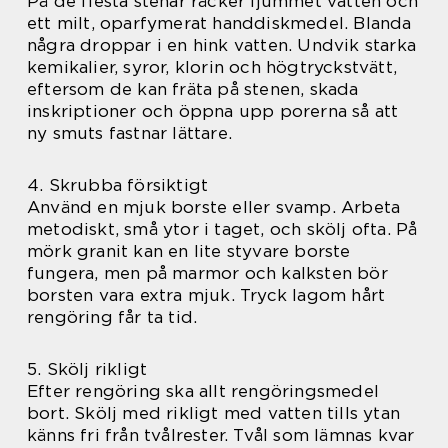
På de flesta stenar räcker ljummet vatten och
ett milt, oparfymerat handdiskmedel. Blanda
några droppar i en hink vatten. Undvik starka
kemikalier, syror, klorin och högtryckstvätt,
eftersom de kan fräta på stenen, skada
inskriptioner och öppna upp porerna så att
ny smuts fastnar lättare.
4. Skrubba försiktigt
Använd en mjuk borste eller svamp. Arbeta
metodiskt, små ytor i taget, och skölj ofta. På
mörk granit kan en lite styvare borste
fungera, men på marmor och kalksten bör
borsten vara extra mjuk. Tryck lagom hårt
rengöring får ta tid.
5. Skölj rikligt
Efter rengöring ska allt rengöringsmedel
bort. Skölj med rikligt med vatten tills ytan
känns fri från tvålrester. Tvål som lämnas kvar