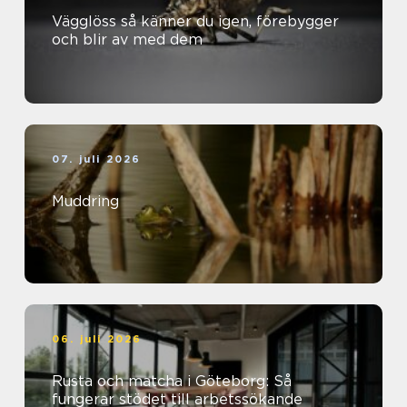
Vägglöss så känner du igen, förebygger
och blir av med dem
07. juli 2026
Muddring
06. juli 2026
Rusta och matcha i Göteborg: Så
fungerar stödet till arbetssökande