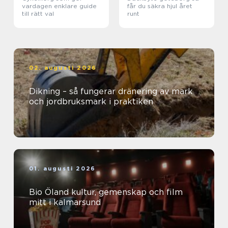
vardagen enklare guide
får du säkra hjul året
till rätt val
runt
02. augusti 2026
Dikning – så fungerar dränering av mark
och jordbruksmark i praktiken
01. augusti 2026
Bio Öland kultur, gemenskap och film
mitt i kalmarsund