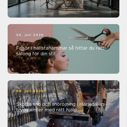
04. juli 2026
Frisör i hallstahammar så hittar du rätt
salong för din stil
04. juli 2026
Skotta snö och snöröjning i Härjedalen –
trygg vinter med rätt hjälp