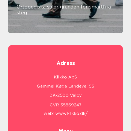
Ortopediska sulor grunden för smärtfria
steg
Adress
web:
www.klikko.dk/
Menu