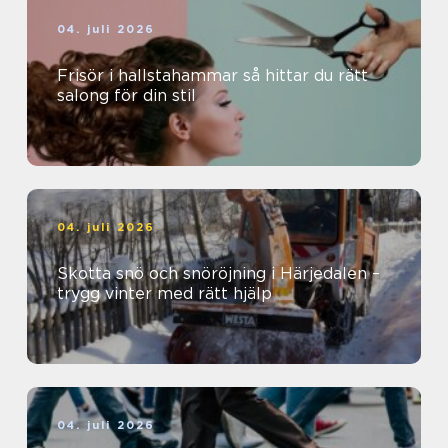
04. juli 2026
Frisör i hallstahammar så hittar du rätt
salong för din stil
04. juli 2026
Skotta snö och snöröjning i Härjedalen –
trygg vinter med rätt hjälp
04. juli 2026