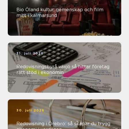
Bio Öland kultur, gemenskap och film
mitt i kalmarsund
31. juli 2026
Redovisningsbyrå växjö så hittar företag
rätt stöd i ekonomin
30. juli 2026
Redovisning i Örebro: så skapar du trygg