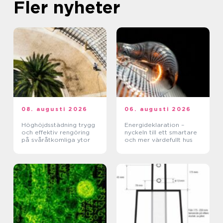
Fler nyheter
08. augusti 2026
06. augusti 2026
Höghöjdsstädning trygg
Energideklaration –
och effektiv rengöring
nyckeln till ett smartare
på svåråtkomliga ytor
och mer värdefullt hus