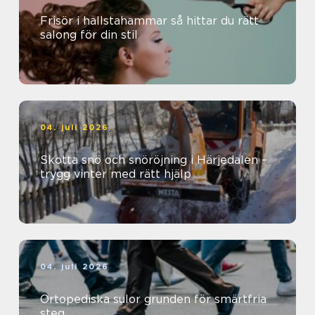
Frisör i hallstahammar så hittar du rätt
salong för din stil
04. juli 2026
Skotta snö och snöröjning i Härjedalen –
trygg vinter med rätt hjälp
04. juli 2026
Ortopediska sulor grunden för smärtfria
steg