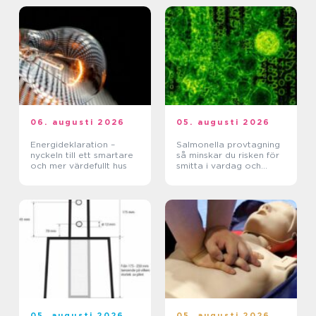
06. augusti 2026
05. augusti 2026
Energideklaration –
Salmonella provtagning
nyckeln till ett smartare
så minskar du risken för
och mer värdefullt hus
smitta i vardag och
verksamhet
05. augusti 2026
05. augusti 2026