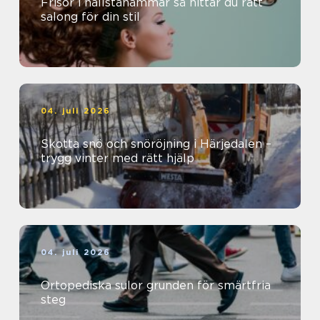
Frisör i hallstahammar så hittar du rätt
salong för din stil
04. juli 2026
Skotta snö och snöröjning i Härjedalen –
trygg vinter med rätt hjälp
04. juli 2026
Ortopediska sulor grunden för smärtfria
steg