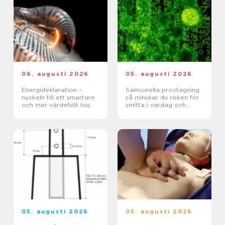
06. augusti 2026
05. augusti 2026
Energideklaration –
Salmonella provtagning
nyckeln till ett smartare
så minskar du risken för
och mer värdefullt hus
smitta i vardag och
verksamhet
05. augusti 2026
05. augusti 2026