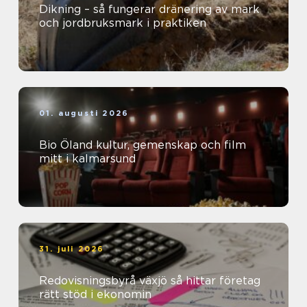
Dikning – så fungerar dränering av mark
och jordbruksmark i praktiken
01. augusti 2026
Bio Öland kultur, gemenskap och film
mitt i kalmarsund
31. juli 2026
Redovisningsbyrå växjö så hittar företag
rätt stöd i ekonomin