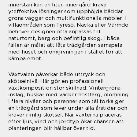
innerstan kan en liten innergård kräva
yteffektiva lösningar som upphöjda bäddar,
gröna väggar och multifunktionella möbler. I
villaområden som Tyresö, Nacka eller Värmdö
behöver designen ofta anpassas till
naturtomt, berg och befintlig skog. I båda
fallen är målet att låta trädgården samspela
med huset och omgivningen i stället för att
kämpa emot.
Växtvalen påverkar både uttryck och
skötselnivå. Här gör en professionell
växtkomposition stor skillnad. Vintergröna
inslag, buskar med vacker höstfärg, blomning
i flera nivåer och perenner som tål torka ger
en trädgård som lever under alla årstider och
kräver rimlig skötsel. När växterna placeras
efter ljus, vind och jordtyp ökar chansen att
planteringen blir hållbar över tid.