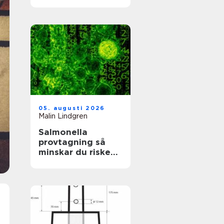
värdefullt hus
05. augusti 2026
Malin Lindgren
Salmonella
provtagning så
minskar du risken
för smitta i vardag
och verksamhet