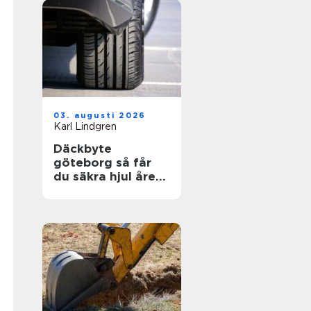
03. augusti 2026
Karl Lindgren
Däckbyte
göteborg så får
du säkra hjul året
runt