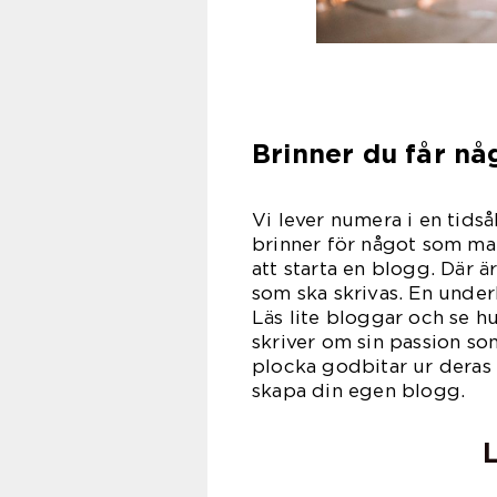
Brinner du får nå
Vi lever numera i en tids
brinner för något som man
att starta en blogg. Där
som ska skrivas. En underb
Läs lite bloggar och se h
skriver om sin passion s
plocka godbitar ur deras
skapa din egen blogg.
L