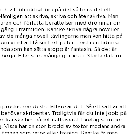
h vill bli riktigt bra på det så finns det ett
 Nämligen att skriva, skriva och åter skriva. Man
aren och författa berättelser med drömmar om
 gång i framtiden. Kanske skriva några noveller
av de många novell tävlingarna man kan hitta på
som vinst att få sin text publicerad i en tidning
nda som kan sätta stopp är fantasin. Så det är
 börja. Eller som många gör idag. Starta datorn.
producerar desto lättare är det. Så ett sätt är att
ehöver skribenter. Troligtvis får du inte jobb på
n kanske hos något nätbaserat företag som gör
tag. Vissa har en stor bredd av texter medans andra
ka ämnen som resor eller träning. Kanske är man