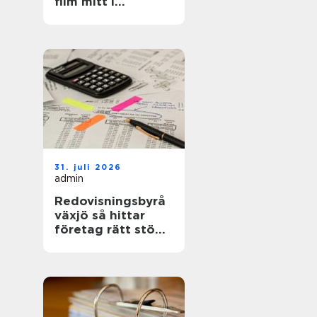
film mitt i
kalmarsund
31. juli 2026
admin
Redovisningsbyrå
växjö så hittar
företag rätt stöd i
ekonomin