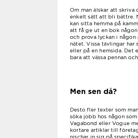
Om man älskar att skriva oc
enkelt sätt att bli bättre.
kan sitta hemma på kamm
att få ge ut en bok någon
och prova lyckan i någon 
nätet. Vissa tävlingar har 
eller på en hemsida. Det e
bara att vässa pennan och
Men sen då?
Desto fler texter som man 
söka jobb hos någon som b
Vagabond eller Vogue me
kortare artiklar till före
nischar in sig på specifi