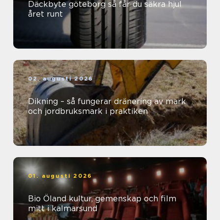
Däckbyte göteborg så får du säkra hjul
året runt
02. augusti 2026
Dikning – så fungerar dränering av mark
och jordbruksmark i praktiken
01. augusti 2026
Bio Öland kultur, gemenskap och film
mitt i kalmarsund