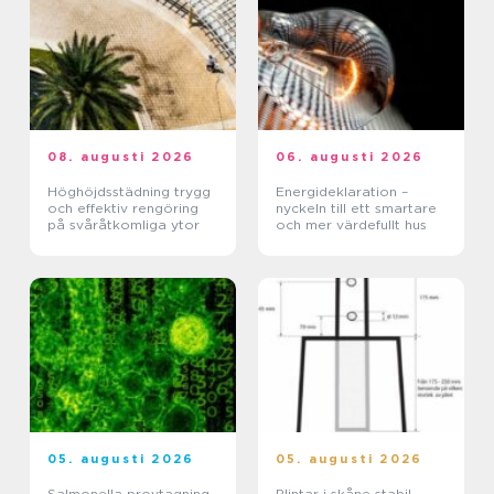
08. augusti 2026
06. augusti 2026
Höghöjdsstädning trygg
Energideklaration –
och effektiv rengöring
nyckeln till ett smartare
på svåråtkomliga ytor
och mer värdefullt hus
05. augusti 2026
05. augusti 2026
Salmonella provtagning
Plintar i skåne stabil