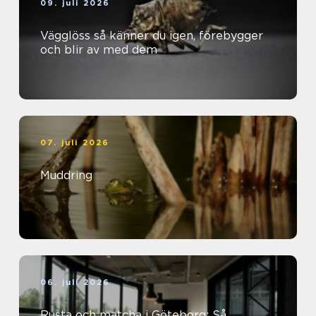
09. juli 2026
Vägglöss så känner du igen, förebygger
och blir av med dem
07. juli 2026
Muddring
06. juli 2026
Rusta och matcha i Göteborg: Så