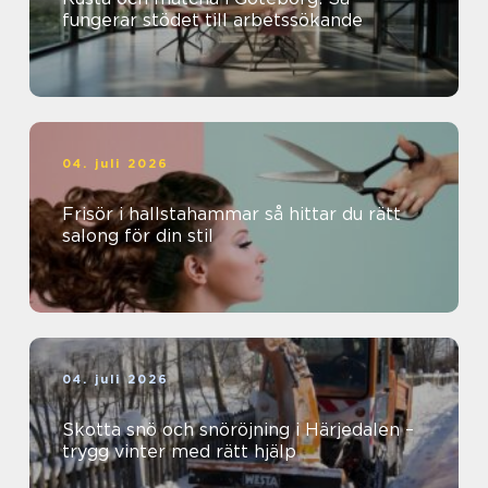
fungerar stödet till arbetssökande
04. juli 2026
Frisör i hallstahammar så hittar du rätt
salong för din stil
04. juli 2026
Skotta snö och snöröjning i Härjedalen –
trygg vinter med rätt hjälp