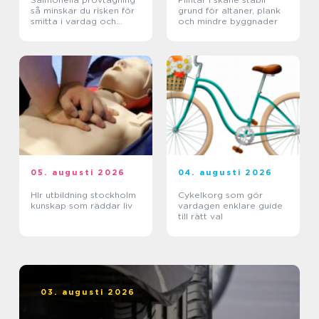
så minskar du risken för
grund för altaner, plank
smitta i vardag och
och mindre byggnader
verksamhet
05. augusti 2026
04. augusti 2026
Hlr utbildning stockholm
Cykelkorg som gör
kunskap som räddar liv
vardagen enklare guide
till rätt val
03. augusti 2026