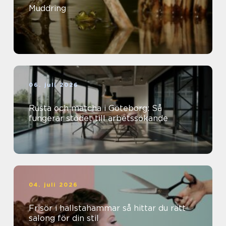
Muddring
06. juli 2026
Rusta och matcha i Göteborg: Så
fungerar stödet till arbetssökande
04. juli 2026
Frisör i hallstahammar så hittar du rätt
salong för din stil