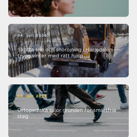
04. juli 2026
Skotta snö och snöröjning i Härjedalen –
trygg vinter med rätt hjälp
04. juli 2026
Ortopediska sulor grunden för smärtfria
steg