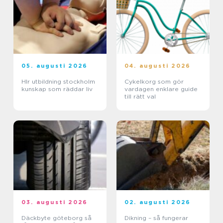
05. augusti 2026
04. augusti 2026
Hlr utbildning stockholm
Cykelkorg som gör
kunskap som räddar liv
vardagen enklare guide
till rätt val
03. augusti 2026
02. augusti 2026
Däckbyte göteborg så
Dikning – så fungerar