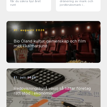
får du säkra hjul året
dränering av mark och
runt
jordbruksmark i
praktiken
01. augusti 2026
Bio Öland kultur, gemenskap och film
mitt i kalmarsund
31. juli 2026
Redovisningsbyrå växjö så hittar företag
rätt stöd i ekonomin