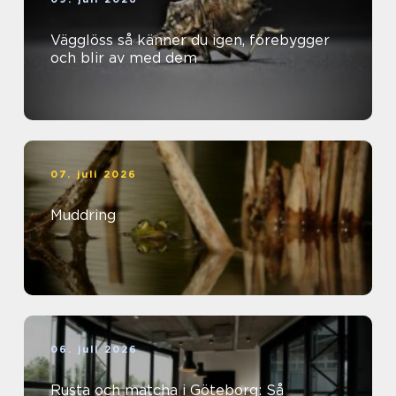
Vägglöss så känner du igen, förebygger
och blir av med dem
07. juli 2026
Muddring
06. juli 2026
Rusta och matcha i Göteborg: Så