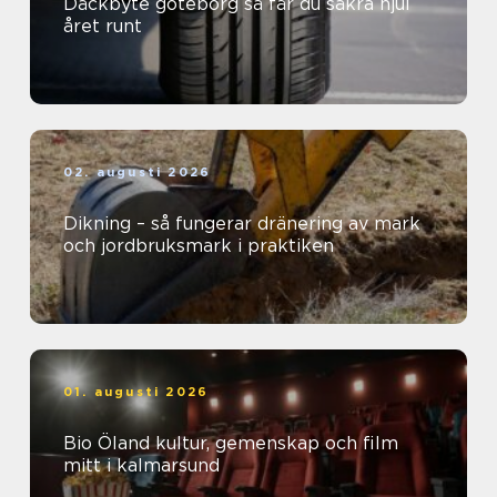
Däckbyte göteborg så får du säkra hjul
året runt
02. augusti 2026
Dikning – så fungerar dränering av mark
och jordbruksmark i praktiken
01. augusti 2026
Bio Öland kultur, gemenskap och film
mitt i kalmarsund