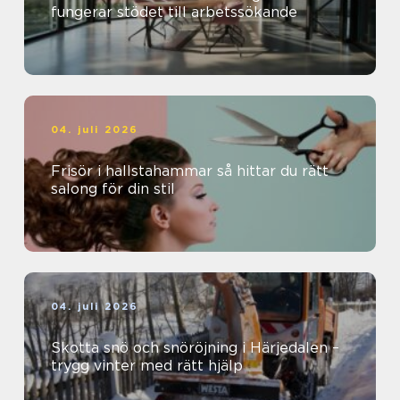
fungerar stödet till arbetssökande
04. juli 2026
Frisör i hallstahammar så hittar du rätt
salong för din stil
04. juli 2026
Skotta snö och snöröjning i Härjedalen –
trygg vinter med rätt hjälp