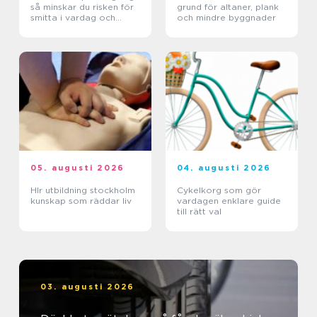
så minskar du risken för
grund för altaner, plank
smitta i vardag och
och mindre byggnader
verksamhet
05. augusti 2026
04. augusti 2026
Hlr utbildning stockholm
Cykelkorg som gör
kunskap som räddar liv
vardagen enklare guide
till rätt val
03. augusti 2026