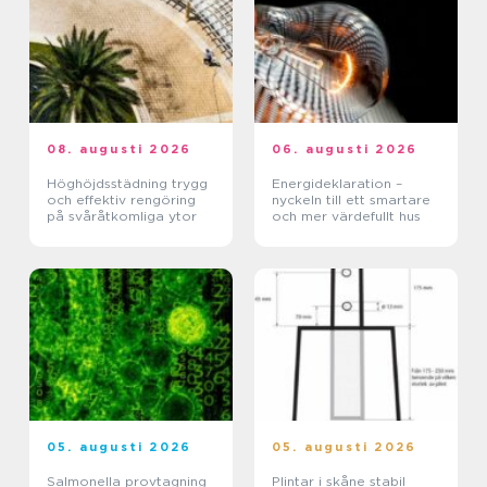
08. augusti 2026
06. augusti 2026
Höghöjdsstädning trygg
Energideklaration –
och effektiv rengöring
nyckeln till ett smartare
på svåråtkomliga ytor
och mer värdefullt hus
05. augusti 2026
05. augusti 2026
Salmonella provtagning
Plintar i skåne stabil