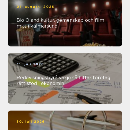
01. augusti 2026
Bio Öland kultur, gemenskap och film
mitt i kalmarsund
31. juli 2026
Redovisningsbyrå växjö så hittar företag
rätt stöd i ekonomin
30. juli 2026