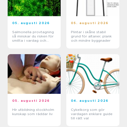
05. augusti 2026
05. augusti 2026
Salmonella provtagning
Plintar i skåne stabil
så minskar du risken för
grund för altaner, plank
smitta i vardag och
och mindre byggnader
verksamhet
05. augusti 2026
04. augusti 2026
Hlr utbildning stockholm
Cykelkorg som gör
kunskap som räddar liv
vardagen enklare guide
till rätt val