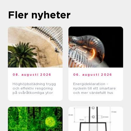
Fler nyheter
08. augusti 2026
06. augusti 2026
Höghöjdsstädning trygg
Energideklaration –
och effektiv rengöring
nyckeln till ett smartare
på svåråtkomliga ytor
och mer värdefullt hus