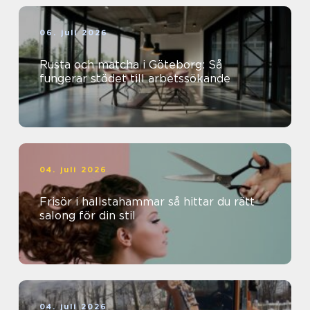
06. juli 2026
Rusta och matcha i Göteborg: Så
fungerar stödet till arbetssökande
04. juli 2026
Frisör i hallstahammar så hittar du rätt
salong för din stil
04. juli 2026