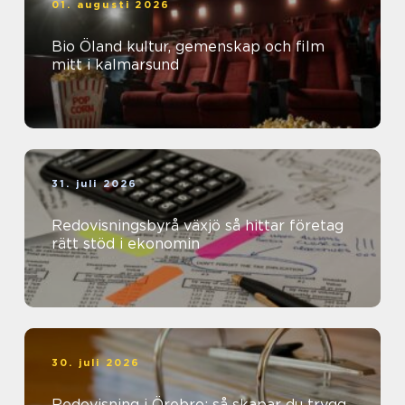
01. augusti 2026
Bio Öland kultur, gemenskap och film
mitt i kalmarsund
31. juli 2026
Redovisningsbyrå växjö så hittar företag
rätt stöd i ekonomin
30. juli 2026
Redovisning i Örebro: så skapar du trygg