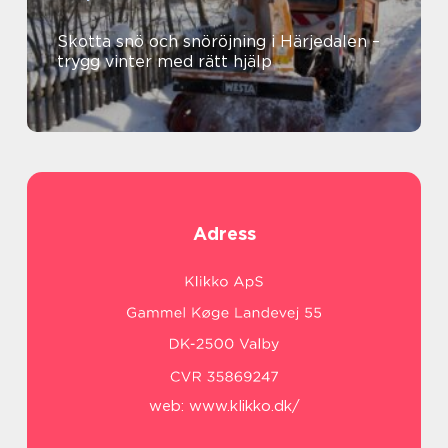
Skotta snö och snöröjning i Härjedalen –
trygg vinter med rätt hjälp
Adress
web:
www.klikko.dk/