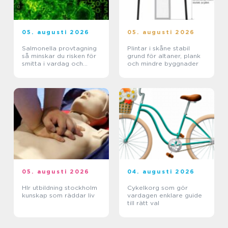
05. augusti 2026
05. augusti 2026
Salmonella provtagning
Plintar i skåne stabil
så minskar du risken för
grund för altaner, plank
smitta i vardag och
och mindre byggnader
verksamhet
05. augusti 2026
04. augusti 2026
Hlr utbildning stockholm
Cykelkorg som gör
kunskap som räddar liv
vardagen enklare guide
till rätt val