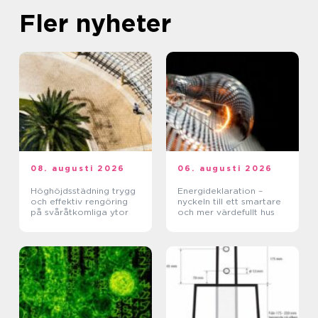
Fler nyheter
08. augusti 2026
06. augusti 2026
Höghöjdsstädning trygg
Energideklaration –
och effektiv rengöring
nyckeln till ett smartare
på svåråtkomliga ytor
och mer värdefullt hus