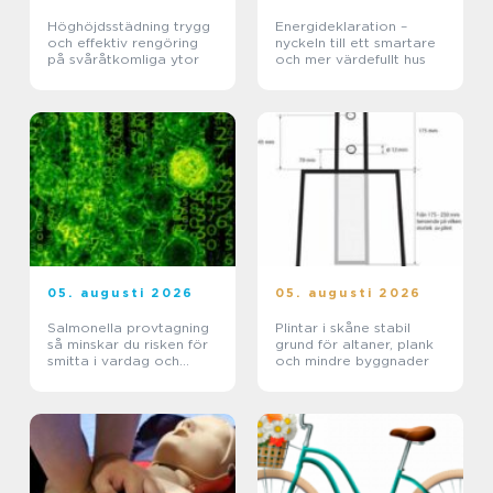
Höghöjdsstädning trygg
Energideklaration –
och effektiv rengöring
nyckeln till ett smartare
på svåråtkomliga ytor
och mer värdefullt hus
05. augusti 2026
05. augusti 2026
Salmonella provtagning
Plintar i skåne stabil
så minskar du risken för
grund för altaner, plank
smitta i vardag och
och mindre byggnader
verksamhet