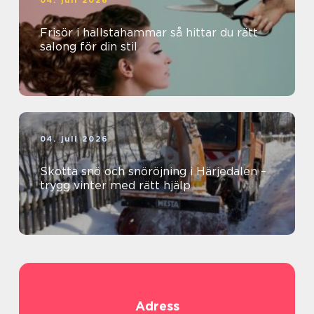
Frisör i hallstahammar så hittar du rätt
salong för din stil
04. juli 2026
Skotta snö och snöröjning i Härjedalen –
trygg vinter med rätt hjälp
Adress