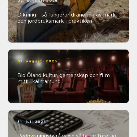
02. augusti 2026
Dikning – så fungerar dränering av mark
och jordbruksmark i praktiken
01. augusti 2026
Bio Öland kultur, gemenskap och film
mitt i kalmarsund
31. juli 2026
Redovisningsbyrå växjö så hittar företag