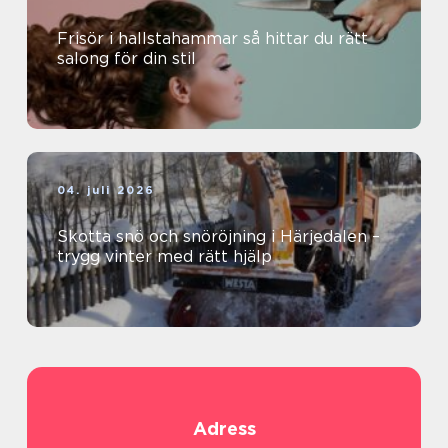
Frisör i hallstahammar så hittar du rätt
salong för din stil
04. juli 2026
Skotta snö och snöröjning i Härjedalen –
trygg vinter med rätt hjälp
Adress