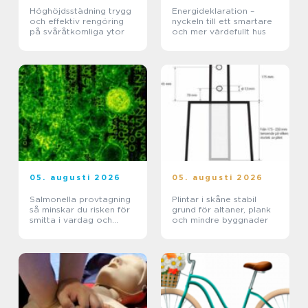
Höghöjdsstädning trygg
Energideklaration –
och effektiv rengöring
nyckeln till ett smartare
på svåråtkomliga ytor
och mer värdefullt hus
05. augusti 2026
05. augusti 2026
Salmonella provtagning
Plintar i skåne stabil
så minskar du risken för
grund för altaner, plank
smitta i vardag och
och mindre byggnader
verksamhet