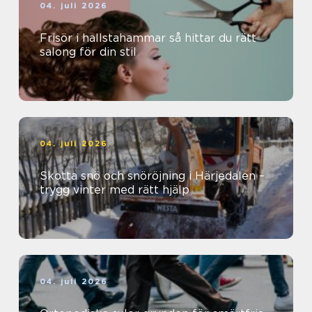
04. juli 2026
Frisör i hallstahammar så hittar du rätt
salong för din stil
04. juli 2026
Skotta snö och snöröjning i Härjedalen –
trygg vinter med rätt hjälp
04. juli 2026