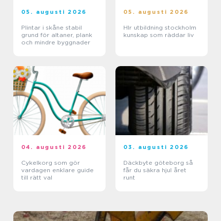
05. augusti 2026
05. augusti 2026
Plintar i skåne stabil
Hlr utbildning stockholm
grund för altaner, plank
kunskap som räddar liv
och mindre byggnader
04. augusti 2026
03. augusti 2026
Cykelkorg som gör
Däckbyte göteborg så
vardagen enklare guide
får du säkra hjul året
till rätt val
runt