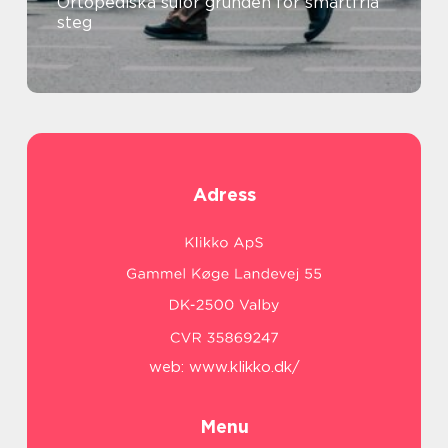
Ortopediska sulor grunden för smärtfria
steg
Adress
web:
www.klikko.dk/
Menu