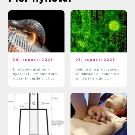
06. augusti 2026
05. augusti 2026
Energideklaration –
Salmonella provtagning
nyckeln till ett smartare
så minskar du risken för
och mer värdefullt hus
smitta i vardag och
verksamhet