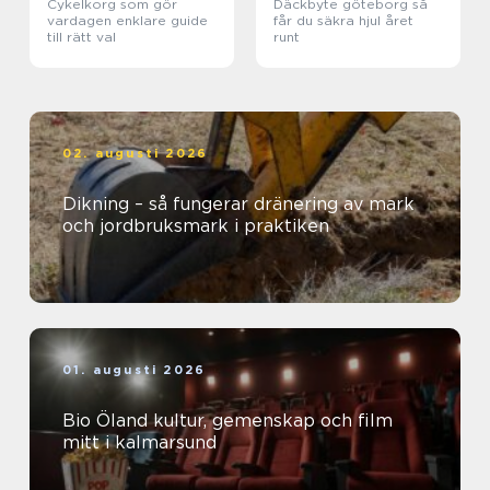
Cykelkorg som gör
Däckbyte göteborg så
vardagen enklare guide
får du säkra hjul året
till rätt val
runt
02. augusti 2026
Dikning – så fungerar dränering av mark
och jordbruksmark i praktiken
01. augusti 2026
Bio Öland kultur, gemenskap och film
mitt i kalmarsund