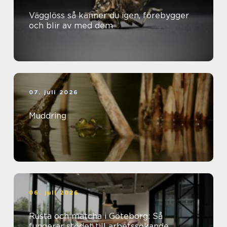
Vägglöss så känner du igen, förebygger
och blir av med dem
07. juli 2026
Muddring
06. juli 2026
Rusta och matcha i Göteborg: Så
fungerar stödet till arbetssökande