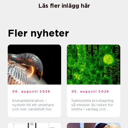
Läs fler inlägg här
Fler nyheter
06. augusti 2026
05. augusti 2026
Energideklaration –
Salmonella provtagning
nyckeln till ett smartare
så minskar du risken för
och mer värdefullt hus
smitta i vardag och
verksamhet