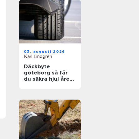
03. augusti 2026
Karl Lindgren
Däckbyte
göteborg så får
du säkra hjul året
runt