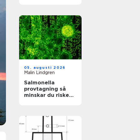
värdefullt hus
05. augusti 2026
Malin Lindgren
Salmonella
provtagning så
minskar du risken
för smitta i vardag
och verksamhet