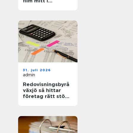
film mitt i
kalmarsund
31. juli 2026
admin
Redovisningsbyrå
växjö så hittar
företag rätt stöd i
ekonomin