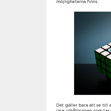
möjligheterna finns.
Det gäller bara att se til
inre uthållningen som tar 