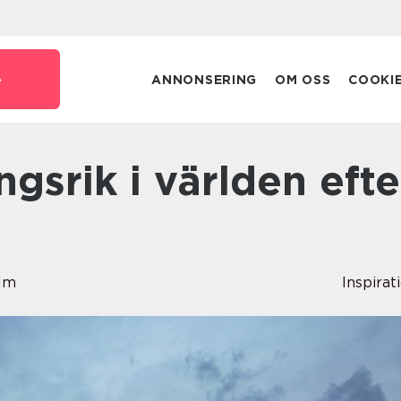
e
ANNONSERING
OM OSS
COOKI
lm
Inspirat