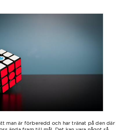
l att man är förberedd och har tränat på den där
oss ända fram till mål. Det kan vara något så