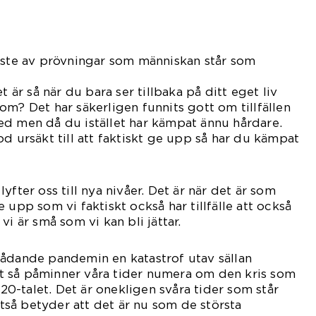
aste av prövningar som människan står som
kast.
t är så när du bara ser tillbaka på ditt eget liv
om? Det har säkerligen funnits gott om tillfällen
ed men då du istället har kämpat ännu hårdare.
d ursäkt till att faktiskt ge upp så har du kämpat
yfter oss till nya nivåer. Det är när det är som
 upp som vi faktiskt också har tillfälle att också
vi är små som vi kan bli jättar.
rådande pandemin en katastrof utav sällan
 så påminner våra tider numera om den kris som
1920-talet. Det är onekligen svåra tider som står
lltså betyder att det är nu som de största