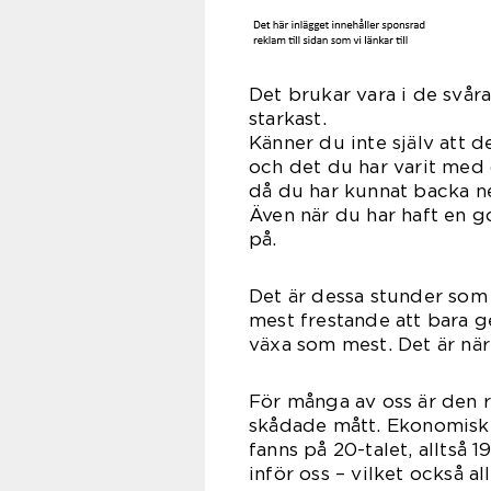
Det brukar vara i de svår
star
Känner du inte själv att de
och det du har varit med 
då du har kunnat backa n
Även när du har haft en go
på.
Det är dessa stunder som l
mest frestande att bara ge
växa som mest. Det är när 
För många av oss är den 
skådade mått. Ekonomiskt
fanns på 20-talet, alltså 
inför oss – vilket också a