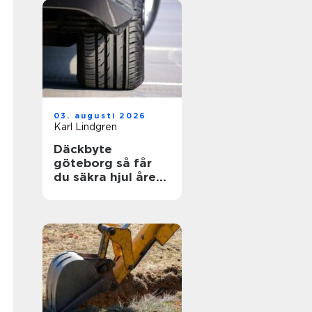
03. augusti 2026
Karl Lindgren
Däckbyte
göteborg så får
du säkra hjul året
runt