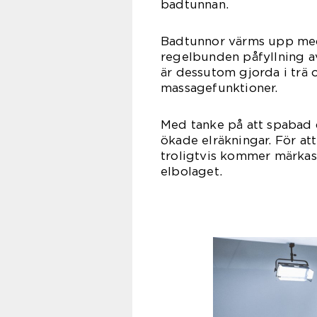
badt
Badtunnor värms upp med 
regelbunden påfyllning av
är dessutom gjorda i trä 
massag
Med tanke på att spabad d
ökade elräkningar. För att
troligtvis kommer märkas
elbo