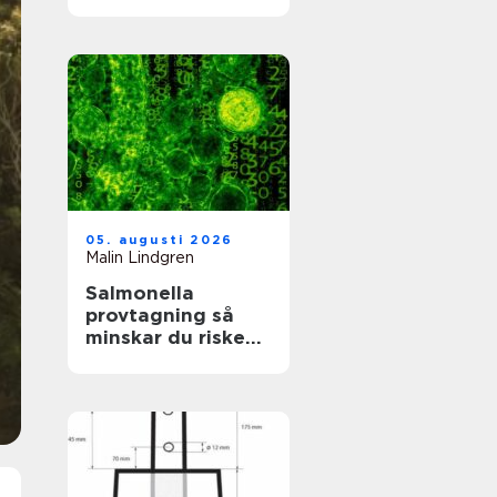
värdefullt hus
05. augusti 2026
Malin Lindgren
Salmonella
provtagning så
minskar du risken
för smitta i vardag
och verksamhet