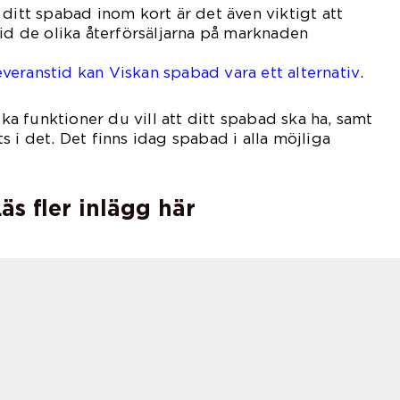
 ditt spabad inom kort är det även viktigt att
tid de olika återförsäljarna på marknaden
ar.
eranstid kan Viskan spabad vara ett alternativ
.
ilka funktioner du vill att ditt spabad ska ha, samt
 i det. Det finns idag spabad i alla möjliga
r och utföranden.
äs fler inlägg här