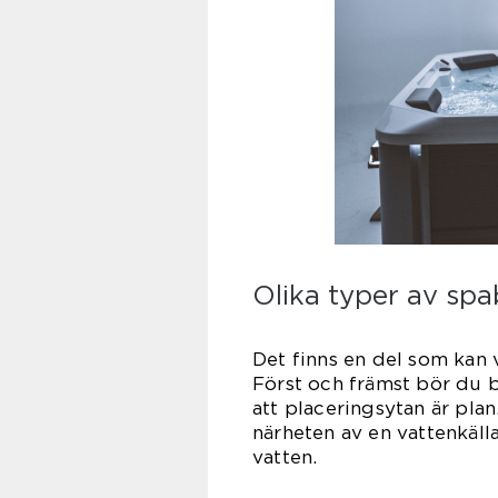
Olika typer av sp
Det finns en del som kan v
Först och främst bör du b
att placeringsytan är pla
närheten av en vattenkäll
vat