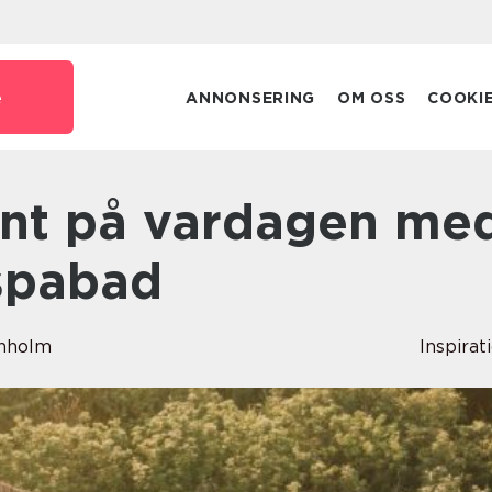
e
ANNONSERING
OM OSS
COOKI
 spabad
enholm
Inspirat