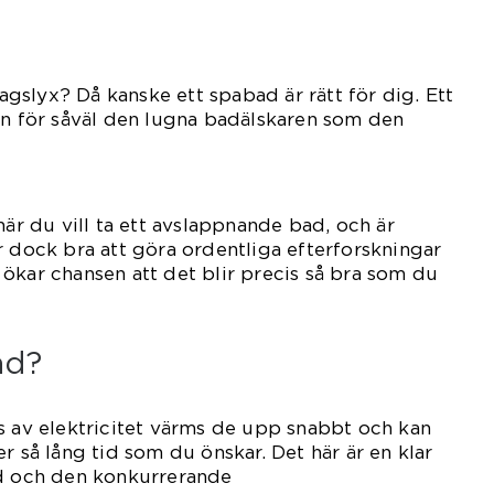
slyx? Då kanske ett spabad är rätt för dig. Ett
en för såväl den lugna badälskaren som den
människan.
när du vill ta ett avslappnande bad, och är
r dock bra att göra ordentliga efterforskningar
is ökar chansen att det blir precis så bra som du
ad?
s av elektricitet värms de upp snabbt och kan
r så lång tid som du önskar. Det här är en klar
ad och den konkurrerande