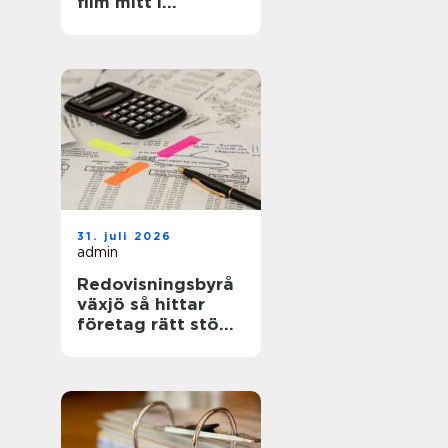
film mitt i
kalmarsund
31. juli 2026
admin
Redovisningsbyrå
växjö så hittar
företag rätt stöd i
ekonomin