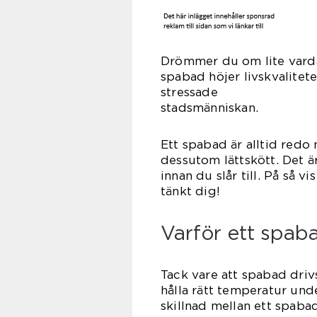
Drömmer du om lite vardag
spabad höjer livskvalitet
stressade
stads
Ett spabad är alltid redo 
dessutom lättskött. Det ä
innan du slår till. På så v
tänkt dig!
Varför ett spab
Tack vare att spabad driv
hålla rätt temperatur unde
skillnad mellan ett spab