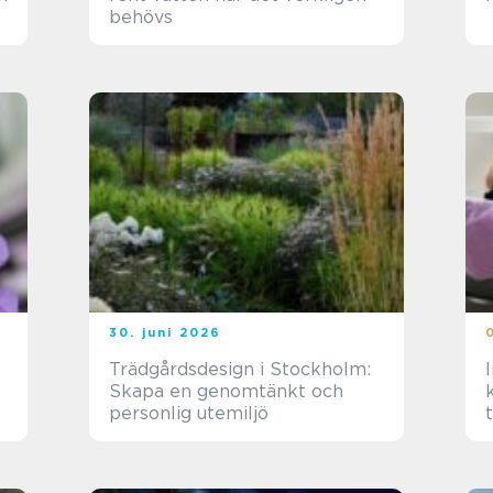
behövs
30. juni 2026
Trädgårdsdesign i Stockholm:
Skapa en genomtänkt och
ka
personlig utemiljö