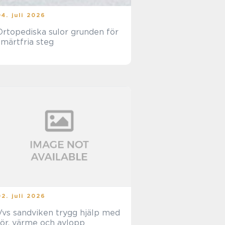
04. juli 2026
rtopediska sulor grunden för
smärtfria steg
02. juli 2026
vs sandviken trygg hjälp med
rör, värme och avlopp