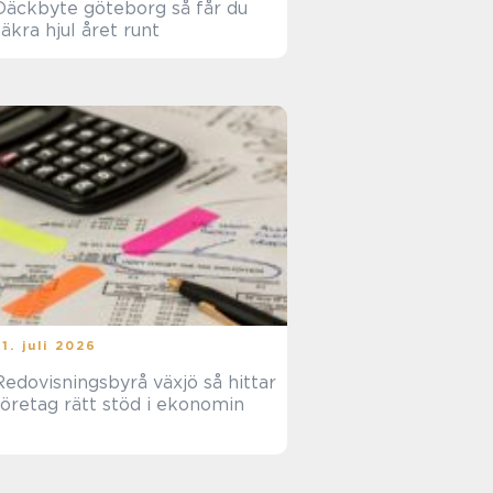
äckbyte göteborg så får du
säkra hjul året runt
31. juli 2026
edovisningsbyrå växjö så hittar
företag rätt stöd i ekonomin