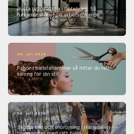
Rusta och matcha i Göteborg: Så
fungerar stödet till arbetssökande
04. juli 2026
Frisör i hallstahammar så hittar du rätt
salong för din stil
04. juli 2026
Skotta snö och snöröjning i Härjedalen –
trygg vinter med rätt hjälp