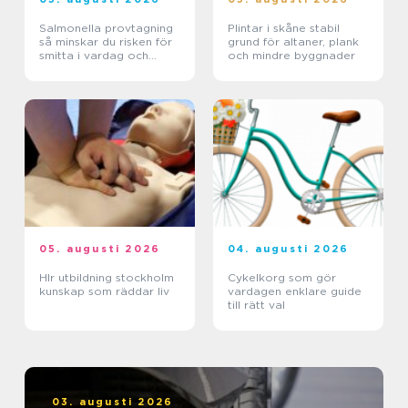
Salmonella provtagning
Plintar i skåne stabil
så minskar du risken för
grund för altaner, plank
smitta i vardag och
och mindre byggnader
verksamhet
05. augusti 2026
04. augusti 2026
Hlr utbildning stockholm
Cykelkorg som gör
kunskap som räddar liv
vardagen enklare guide
till rätt val
03. augusti 2026