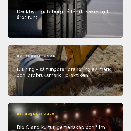
Däckbyte göteborg så får du säkra hjul
året runt
02. augusti 2026
Dikning – så fungerar dränering av mark
och jordbruksmark i praktiken
01. augusti 2026
Bio Öland kultur, gemenskap och film