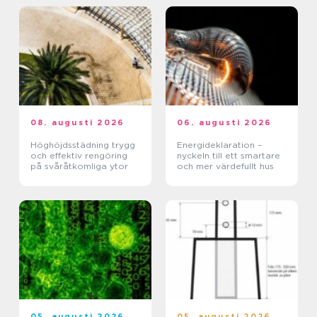
08. augusti 2026
06. augusti 2026
Höghöjdsstädning trygg
Energideklaration –
och effektiv rengöring
nyckeln till ett smartare
på svåråtkomliga ytor
och mer värdefullt hus
05. augusti 2026
05. augusti 2026