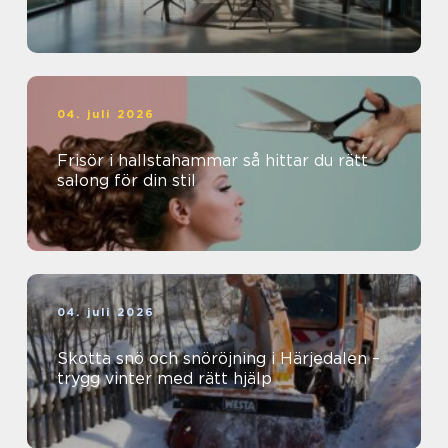
04. juli 2026
Frisör i hallstahammar så hittar du rätt
salong för din stil
04. juli 2026
Skotta snö och snöröjning i Härjedalen –
trygg vinter med rätt hjälp