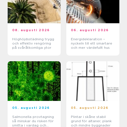
08. augusti 2026
06. augusti 2026
Höghöjdsstädning trygg
Energideklaration –
och effektiv rengöring
nyckeln till ett smartare
på svåråtkomliga ytor
och mer värdefullt hus
05. augusti 2026
05. augusti 2026
Salmonella provtagning
Plintar i skåne stabil
så minskar du risken för
grund för altaner, plank
smitta i vardag och
och mindre byggnader