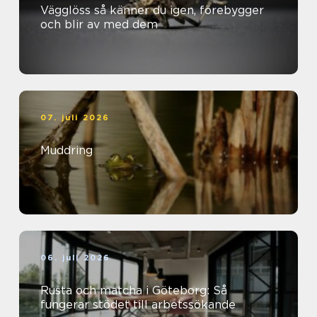
Vägglöss så känner du igen, förebygger
och blir av med dem
07. juli 2026
Muddring
06. juli 2026
Rusta och matcha i Göteborg: Så
fungerar stödet till arbetssökande