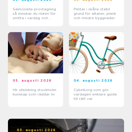
Salmonella provtagning
Plintar i skåne stabil
så minskar du risken för
grund för altaner, plank
smitta i vardag och
och mindre byggnader
verksamhet
05. augusti 2026
04. augusti 2026
Hlr utbildning stockholm
Cykelkorg som gör
kunskap som räddar liv
vardagen enklare guide
till rätt val
03. augusti 2026