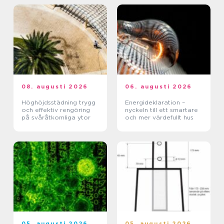
08. augusti 2026
06. augusti 2026
Höghöjdsstädning trygg
Energideklaration –
och effektiv rengöring
nyckeln till ett smartare
på svåråtkomliga ytor
och mer värdefullt hus
05. augusti 2026
05. augusti 2026