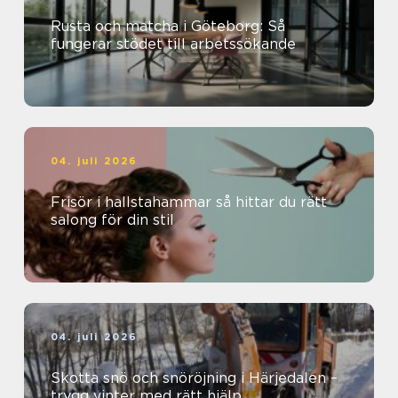
Rusta och matcha i Göteborg: Så
fungerar stödet till arbetssökande
04. juli 2026
Frisör i hallstahammar så hittar du rätt
salong för din stil
04. juli 2026
Skotta snö och snöröjning i Härjedalen –
trygg vinter med rätt hjälp