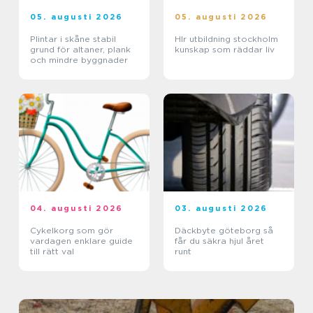
05. augusti 2026
05. augusti 2026
Plintar i skåne stabil
Hlr utbildning stockholm
grund för altaner, plank
kunskap som räddar liv
och mindre byggnader
04. augusti 2026
03. augusti 2026
Cykelkorg som gör
Däckbyte göteborg så
vardagen enklare guide
får du säkra hjul året
till rätt val
runt