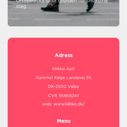
Ortopediska sulor grunden för smärtfria
steg
Adress
web:
www.klikko.dk/
Menu