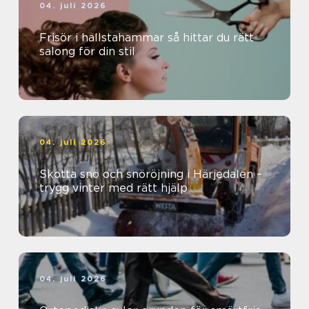
04. juli 2026
Frisör i hallstahammar så hittar du rätt
salong för din stil
04. juli 2026
Skotta snö och snöröjning i Härjedalen –
trygg vinter med rätt hjälp
04. juli 2026