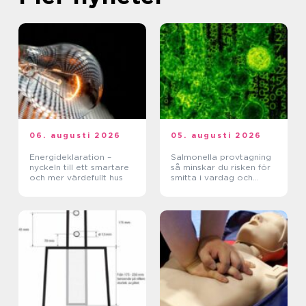
06. augusti 2026
05. augusti 2026
Energideklaration –
Salmonella provtagning
nyckeln till ett smartare
så minskar du risken för
och mer värdefullt hus
smitta i vardag och
verksamhet