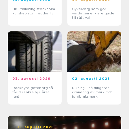
Hlr utbildning stockholm
Cykelkorg som gör
kunskap som räddar liv
vardagen enklare guide
till rätt val
03. augusti 2026
02. augusti 2026
Däckbyte göteborg så
Dikning – så fungerar
får du säkra hjul året
dränering av mark och
runt
jordbruksmark i
praktiken
01. augusti 2026