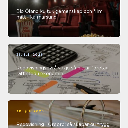
Bio Öland kultur, gemenskap och film
mitt i kalmarsund
31. juli 2026
Redovisningsbyrå växjö så hittar företag
rätt stöd i ekonomin
30. juli 2026
Redovisning i Örebro: så skapar du trygg