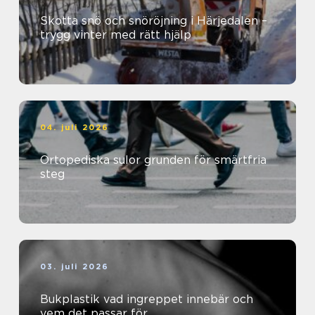
Skotta snö och snöröjning i Härjedalen –
trygg vinter med rätt hjälp
04. juli 2026
Ortopediska sulor grunden för smärtfria
steg
03. juli 2026
Bukplastik vad ingreppet innebär och
vem det passar för