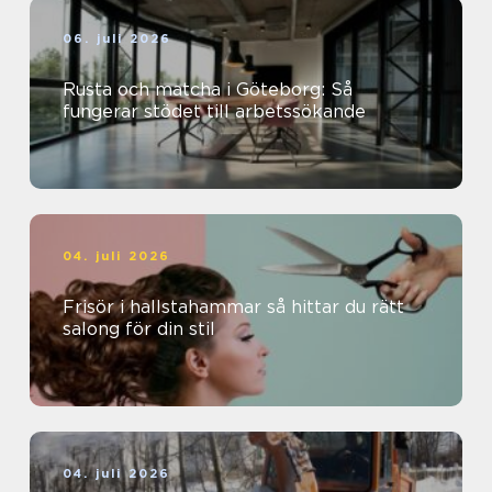
06. juli 2026
Rusta och matcha i Göteborg: Så
fungerar stödet till arbetssökande
04. juli 2026
Frisör i hallstahammar så hittar du rätt
salong för din stil
04. juli 2026