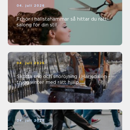
04. juli 2026
Frisör i hallstahammar så hittar du rätt
salong för din stil
04. juli 2026
Skotta snö och snöröjning i Härjedalen –
trygg vinter med rätt hjälp
04. juli 2026