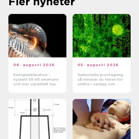
Fler nyheter
06. augusti 2026
05. augusti 2026
Energideklaration –
Salmonella provtagning
nyckeln till ett smartare
så minskar du risken för
och mer värdefullt hus
smitta i vardag och
verksamhet