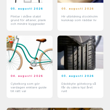
05. augusti 2026
05. augusti 2026
Plintar i skåne stabil
Hlr utbildning stockholm
grund för altaner, plank
kunskap som räddar liv
och mindre byggnader
04. augusti 2026
03. augusti 2026
Cykelkorg som gör
Däckbyte göteborg så
vardagen enklare guide
får du säkra hjul året
till rätt val
runt