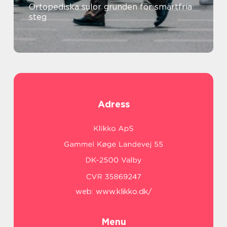
Ortopediska sulor grunden för smärtfria
steg
Adress
web:
www.klikko.dk/
Menu