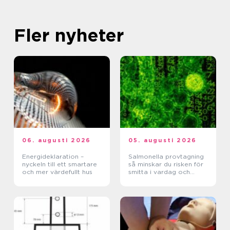
Fler nyheter
06. augusti 2026
05. augusti 2026
Energideklaration –
Salmonella provtagning
nyckeln till ett smartare
så minskar du risken för
och mer värdefullt hus
smitta i vardag och
verksamhet