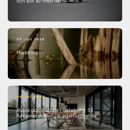
och blir av med dem
07. juli 2026
Muddring
06. juli 2026
Rusta och matcha i Göteborg: Så
fungerar stödet till arbetssökande