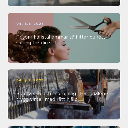
04. juli 2026
Frisör i hallstahammar så hittar du rätt
salong för din stil
04. juli 2026
Skotta snö och snöröjning i Härjedalen –
trygg vinter med rätt hjälp