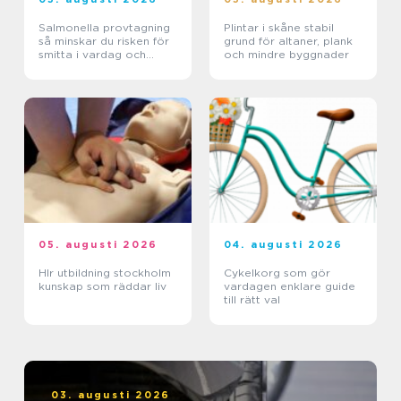
Salmonella provtagning
Plintar i skåne stabil
så minskar du risken för
grund för altaner, plank
smitta i vardag och
och mindre byggnader
verksamhet
05. augusti 2026
04. augusti 2026
Hlr utbildning stockholm
Cykelkorg som gör
kunskap som räddar liv
vardagen enklare guide
till rätt val
03. augusti 2026