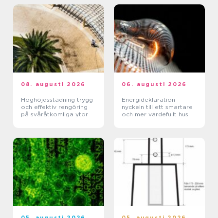
08. augusti 2026
06. augusti 2026
Höghöjdsstädning trygg
Energideklaration –
och effektiv rengöring
nyckeln till ett smartare
på svåråtkomliga ytor
och mer värdefullt hus
05. augusti 2026
05. augusti 2026