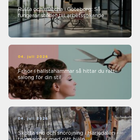
Rusta och matcha i Göteborg: Så
fungerar stödet till arbetssökande
04. juli 2026
Frisör i hallstahammar så hittar du rätt
salong för din stil
04. juli 2026
Skotta snö och snöröjning i Härjedalen –
trygg vinter med rätt hjälp